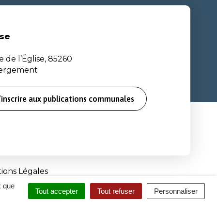
se
e de l’Église, 85260
bergement
’inscrire aux publications communales
ions Légales
x que
Tout accepter
Tout refuser
Personnaliser