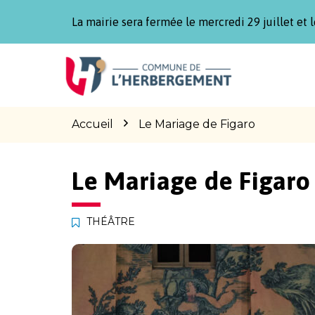
Gestion des traceurs
La mairie sera fermée le mercredi 29 juillet et l
Aller
Aller
Aller
à
au
au
la
contenu
pied
navigation
de
page
Accueil
Le Mariage de Figaro
Le Mariage de Figaro
THÉÂTRE