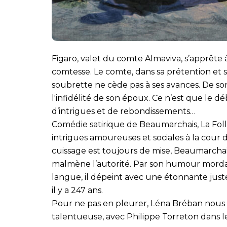
Figaro, valet du comte Almaviva, s’apprête
comtesse. Le comte, dans sa prétention et so
soubrette ne cède pas à ses avances. De son 
l'infidélité de son époux. Ce n’est que le d
d’intrigues et de rebondissements…
Comédie satirique de Beaumarchais, La Foll
intrigues amoureuses et sociales à la cour d
cuissage est toujours de mise, Beaumarchais
malmène l’autorité. Par son humour mordant,
langue, il dépeint avec une étonnante juste
il y a 247 ans.
Pour ne pas en pleurer, Léna Bréban nous 
talentueuse, avec Philippe Torreton dans le 