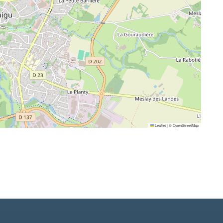
Leaflet
|
©
OpenStreetMap