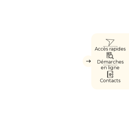
ACCÈ
Accès rapides
DIREC
Démarches
Masquer
les
en ligne
accès
directs
Contacts