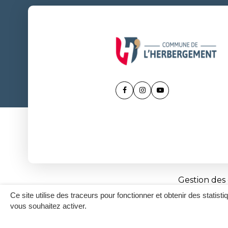
Lien
Lien
Lien
vers
vers
vers
le
le
la
compte
compte
chaîne
Facebook
Instagram
Youtube
Gestion des
Ce site utilise des traceurs pour fonctionner et obtenir des statisti
vous souhaitez activer.