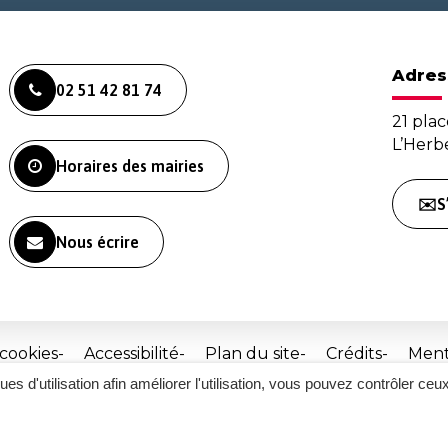
Adres
02 51 42 81 74
21 plac
L’Her
Horaires des mairies
✉️S
Nous écrire
 cookies
Accessibilité
Plan du site
Crédits
Ment
ques d'utilisation afin améliorer l'utilisation, vous pouvez contrôler ceu
Site
réalisé
par