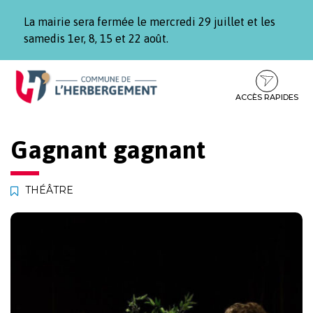
Gestion des traceurs
La mairie sera fermée le mercredi 29 juillet et les
samedis 1er, 8, 15 et 22 août.
Aller
Aller
Aller
à
au
au
la
contenu
pied
ACCÈS RAPIDES
navigation
de
page
Gagnant gagnant
THÉÂTRE