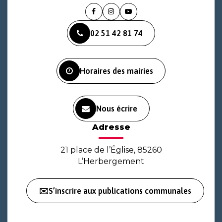
Lien
Lien
Lien
vers
vers
vers
02 51 42 81 74
le
le
la
compte
compte
chaîne
Facebook
Instagram
Youtube
Horaires des mairies
Nous écrire
Adresse
21 place de l’Église, 85260
L’Herbergement
✉️S’inscrire aux publications communales