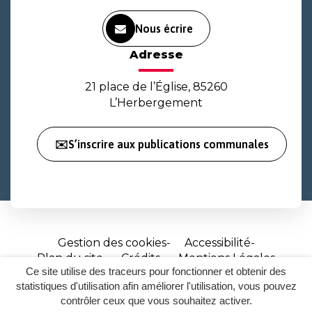
Nous écrire
Adresse
21 place de l’Église, 85260
L’Herbergement
✉️S’inscrire aux publications communales
Gestion des cookies
Accessibilité
Plan du site
Crédits
Mentions Légales
Ce site utilise des traceurs pour fonctionner et obtenir des
Site
statistiques d'utilisation afin améliorer l'utilisation, vous pouvez
réalisé
contrôler ceux que vous souhaitez activer.