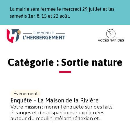
Gestion des traceurs
La mairie sera fermée le mercredi 29 juillet et les
samedis 1er, 8, 15 et 22 août.
Aller
Aller
Aller
à
au
au
la
contenu
pied
ACCÈS RAPIDES
navigation
de
page
Catégorie :
Sortie nature
Événement
Enquête – La Maison de la Rivière
Votre mission : mener l’enquête sur des faits
étranges et des disparitions inexpliquées
autour du moulin, mêlant réflexion et...