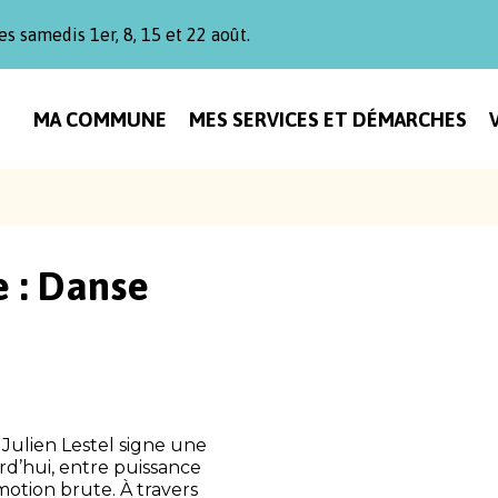
es samedis 1er, 8, 15 et 22 août.
MA COMMUNE
MES SERVICES ET DÉMARCHES
e :
Danse
Julien Lestel signe une
d’hui, entre puissance
otion brute. À travers