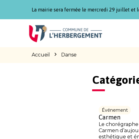
Gestion des traceurs
La mairie sera fermée le mercredi 29 juillet et l
Aller
Aller
Aller
à
au
au
la
contenu
pied
navigation
de
page
Accueil
Danse
Catégori
Événement
Carmen
Le chorégraphe 
Carmen d’aujour
esthétique et ém