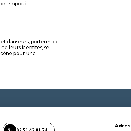
ontemporaine...
et danseurs, porteurs de
t de leurs identités, se
 scène pour une
Adres
02 51 42 81 74