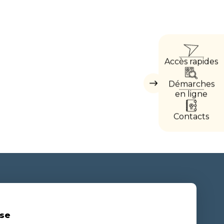
ACCÈ
Accès rapides
DIREC
Démarches
Masquer
les
en ligne
accès
directs
Contacts
se