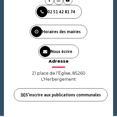
Lien
Lien
Lien
vers
vers
vers
02 51 42 81 74
le
le
la
compte
compte
chaîne
Facebook
Instagram
Youtube
Horaires des mairies
Nous écrire
Adresse
21 place de l’Église, 85260
L’Herbergement
✉️S’inscrire aux publications communales