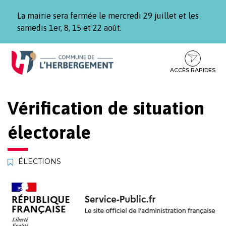
Gestion des traceurs
La mairie sera fermée le mercredi 29 juillet et les
samedis 1er, 8, 15 et 22 août.
Aller
Aller
Aller
à
au
au
la
contenu
pied
ACCÈS RAPIDES
navigation
de
page
Vérification de situation
électorale
ÉLECTIONS