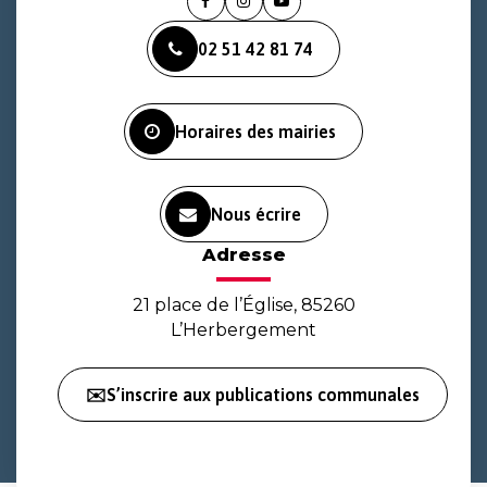
Lien
Lien
Lien
vers
vers
vers
02 51 42 81 74
le
le
la
compte
compte
chaîne
Facebook
Instagram
Youtube
Horaires des mairies
Nous écrire
Adresse
21 place de l’Église, 85260
L’Herbergement
✉️S’inscrire aux publications communales