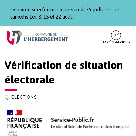
Gestion des traceurs
La mairie sera fermée le mercredi 29 juillet et les
samedis 1er, 8, 15 et 22 août.
Aller
Aller
Aller
à
au
au
la
contenu
pied
ACCÈS RAPIDES
navigation
de
page
Vérification de situation
électorale
ÉLECTIONS