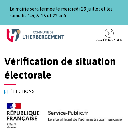
Gestion des traceurs
La mairie sera fermée le mercredi 29 juillet et les
samedis 1er, 8, 15 et 22 août.
Aller
Aller
Aller
à
au
au
la
contenu
pied
ACCÈS RAPIDES
navigation
de
page
Vérification de situation
électorale
ÉLECTIONS