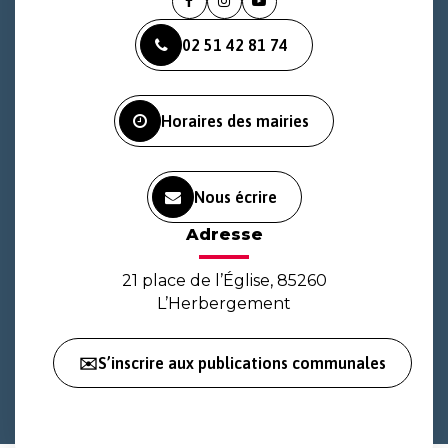
Lien
Lien
Lien
vers
vers
vers
02 51 42 81 74
le
le
la
compte
compte
chaîne
Facebook
Instagram
Youtube
Horaires des mairies
Nous écrire
Adresse
21 place de l’Église, 85260
L’Herbergement
✉️S’inscrire aux publications communales