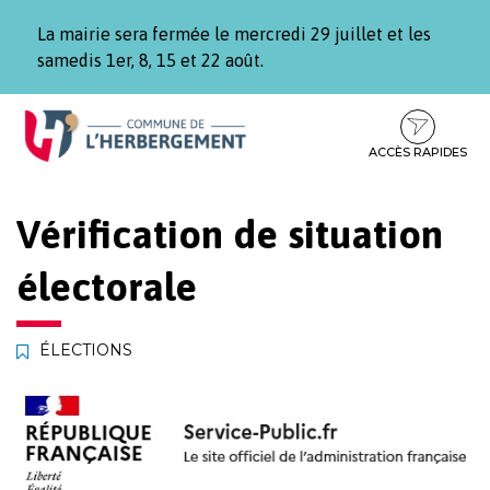
Gestion des traceurs
La mairie sera fermée le mercredi 29 juillet et les
samedis 1er, 8, 15 et 22 août.
Aller
Aller
Aller
à
au
au
la
contenu
pied
ACCÈS RAPIDES
navigation
de
page
Vérification de situation
électorale
ÉLECTIONS