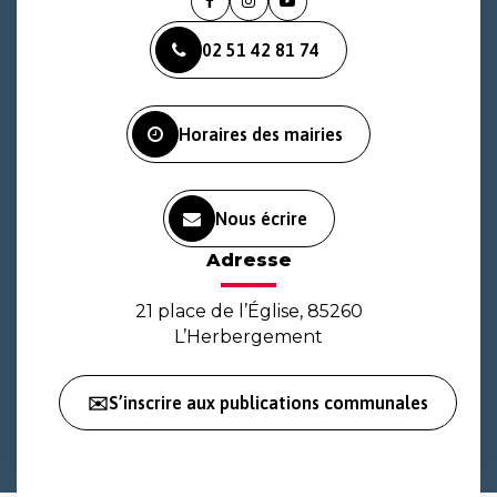
Lien
Lien
Lien
vers
vers
vers
02 51 42 81 74
le
le
la
compte
compte
chaîne
Facebook
Instagram
Youtube
Horaires des mairies
Nous écrire
Adresse
21 place de l’Église, 85260
L’Herbergement
✉️S’inscrire aux publications communales