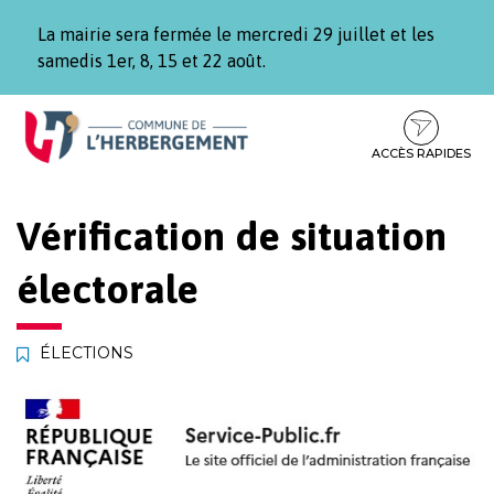
Gestion des traceurs
La mairie sera fermée le mercredi 29 juillet et les
samedis 1er, 8, 15 et 22 août.
Aller
Aller
Aller
à
au
au
la
contenu
pied
ACCÈS RAPIDES
navigation
de
page
Vérification de situation
électorale
ÉLECTIONS