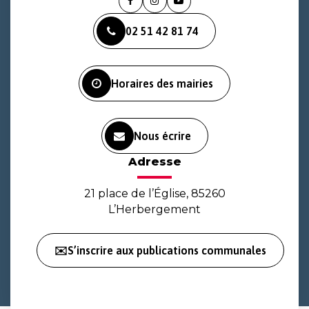
Lien
Lien
Lien
vers
vers
vers
02 51 42 81 74
le
le
la
compte
compte
chaîne
Facebook
Instagram
Youtube
Horaires des mairies
Nous écrire
Adresse
21 place de l’Église, 85260
L’Herbergement
✉️S’inscrire aux publications communales