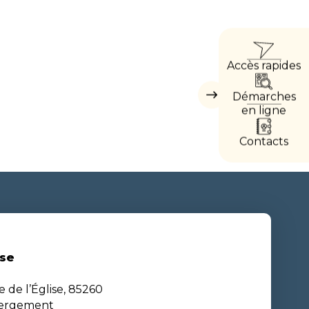
ACCÈ
Accès rapides
DIREC
Démarches
Masquer
les
en ligne
accès
directs
Contacts
se
e de l’Église, 85260
bergement