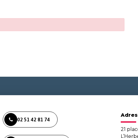
Adres
02 51 42 81 74
21 plac
L’Her