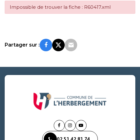
Impossible de trouver la fiche : R60417.xml
Partager sur :
Lien
Lien
Lien
vers
vers
vers
02 51 42 81 74