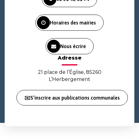
le
le
la
compte
compte
chaîne
Facebook
Instagram
Youtube
Horaires des mairies
Nous écrire
Adresse
21 place de l’Église, 85260
L’Herbergement
✉️S’inscrire aux publications communales