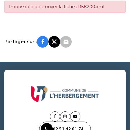
Impossible de trouver la fiche : R58200.xml
Partager sur :
Lien
Lien
Lien
vers
vers
vers
02 51 42 81 74