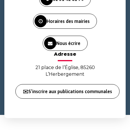
le
le
la
compte
compte
chaîne
Facebook
Instagram
Youtube
Horaires des mairies
Nous écrire
Adresse
21 place de l’Église, 85260
L’Herbergement
✉️S’inscrire aux publications communales