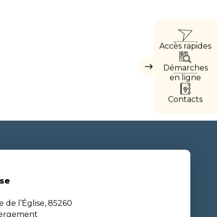
ACCÈ
Accès rapides
DIREC
Démarches
Masquer
les
en ligne
accès
directs
Contacts
se
e de l’Église, 85260
bergement