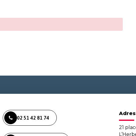
Adres
02 51 42 81 74
21 plac
L’Her