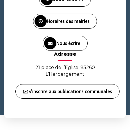
le
le
la
compte
compte
chaîne
Facebook
Instagram
Youtube
Horaires des mairies
Nous écrire
Adresse
21 place de l’Église, 85260
L’Herbergement
✉️S’inscrire aux publications communales