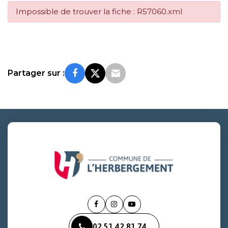
Impossible de trouver la fiche : R57060.xml
Partager sur :
Lien
Lien
Lien
vers
vers
vers
02 51 42 81 74