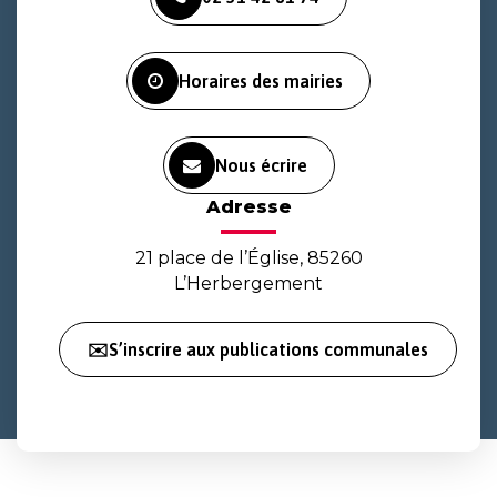
le
le
la
compte
compte
chaîne
Facebook
Instagram
Youtube
Horaires des mairies
Nous écrire
Adresse
21 place de l’Église, 85260
L’Herbergement
✉️S’inscrire aux publications communales