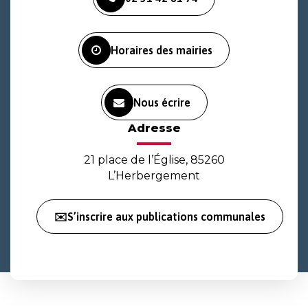
le
le
la
compte
compte
chaîne
Facebook
Instagram
Youtube
Horaires des mairies
Nous écrire
Adresse
21 place de l’Église, 85260
L’Herbergement
✉️S’inscrire aux publications communales