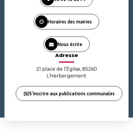
le
le
la
compte
compte
chaîne
Facebook
Instagram
Youtube
Horaires des mairies
Nous écrire
Adresse
21 place de l’Église, 85260
L’Herbergement
✉️S’inscrire aux publications communales