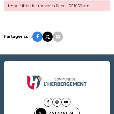
Impossible de trouver la fiche : R51039.xml
Partager sur :
Lien
Lien
Lien
vers
vers
vers
02 51 42 81 74