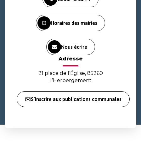
le
le
la
compte
compte
chaîne
Facebook
Instagram
Youtube
Horaires des mairies
Nous écrire
Adresse
21 place de l’Église, 85260
L’Herbergement
✉️S’inscrire aux publications communales