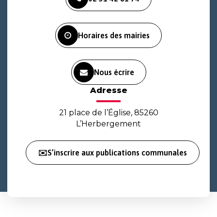
le
le
la
compte
compte
chaîne
Facebook
Instagram
Youtube
Horaires des mairies
Nous écrire
Adresse
21 place de l’Église, 85260
L’Herbergement
✉️S’inscrire aux publications communales