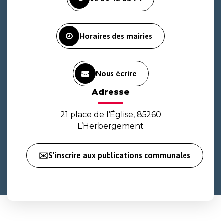
le
le
la
compte
compte
chaîne
Facebook
Instagram
Youtube
Horaires des mairies
Nous écrire
Adresse
21 place de l’Église, 85260
L’Herbergement
✉️S’inscrire aux publications communales