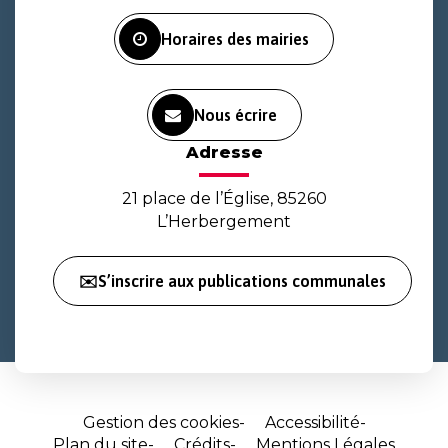
Facebook
Instagram
Youtube
Horaires des mairies
Nous écrire
Adresse
21 place de l’Église, 85260
L’Herbergement
✉️S’inscrire aux publications communales
Gestion des cookies
Accessibilité
Plan du site
Crédits
Mentions Légales