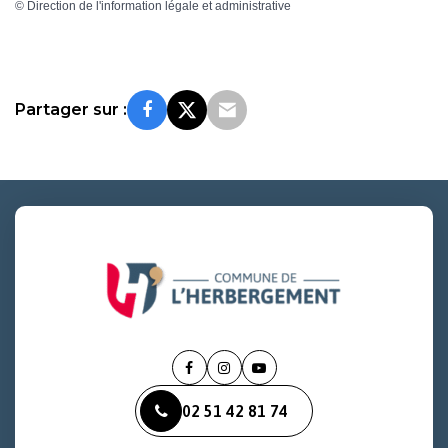
©
Direction de l'information légale et administrative
Partager sur :
Lien
Lien
Lien
vers
vers
vers
02 51 42 81 74
le
le
la
compte
compte
chaîne