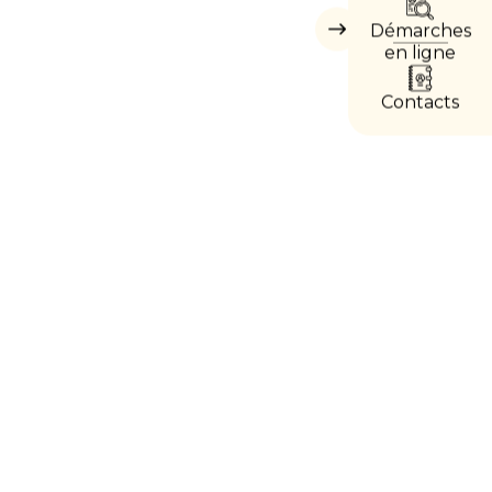
DIREC
Démarches
Masquer
les
en ligne
accès
directs
Contacts