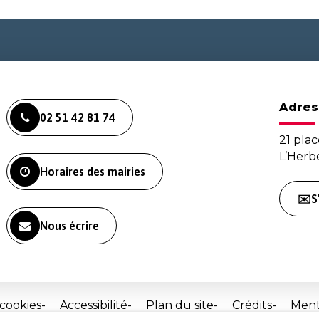
Adres
02 51 42 81 74
21 plac
L’Her
Horaires des mairies
✉️S
Nous écrire
 cookies
Accessibilité
Plan du site
Crédits
Ment