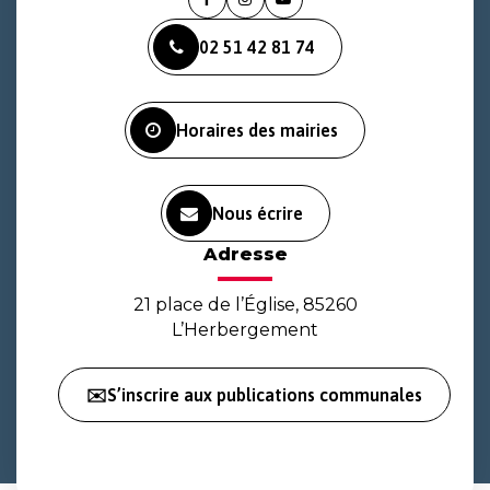
Lien
Lien
Lien
vers
vers
vers
02 51 42 81 74
le
le
la
compte
compte
chaîne
Facebook
Instagram
Youtube
Horaires des mairies
Nous écrire
Adresse
21 place de l’Église, 85260
L’Herbergement
✉️S’inscrire aux publications communales