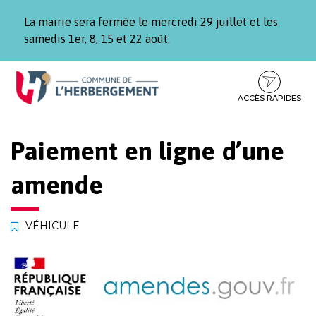
Gestion des traceurs
La mairie sera fermée le mercredi 29 juillet et les
samedis 1er, 8, 15 et 22 août.
Aller
Aller
Aller
à
au
au
la
contenu
pied
ACCÈS RAPIDES
navigation
de
page
Paiement en ligne d’une
amende
VÉHICULE