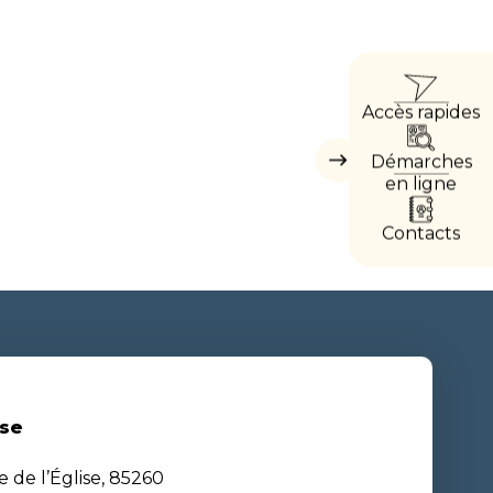
ACCÈ
Accès rapides
DIREC
Démarches
Masquer
les
en ligne
accès
directs
Contacts
se
e de l’Église, 85260