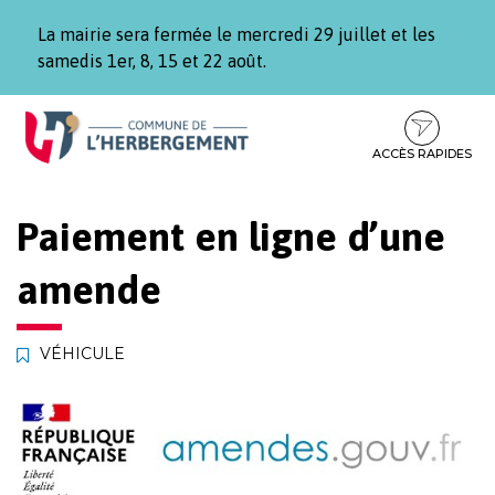
Gestion des traceurs
La mairie sera fermée le mercredi 29 juillet et les
samedis 1er, 8, 15 et 22 août.
Aller
Aller
Aller
à
au
au
la
contenu
pied
ACCÈS RAPIDES
navigation
de
page
Paiement en ligne d’une
amende
VÉHICULE