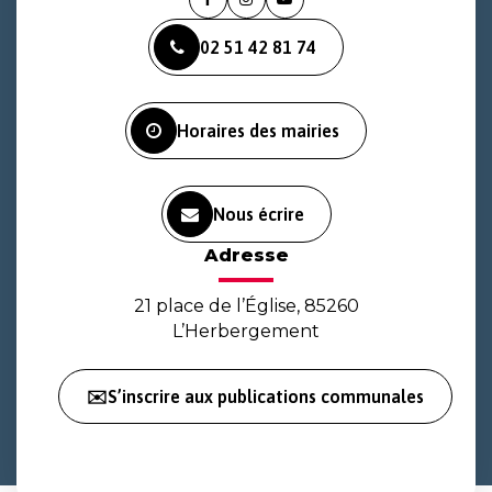
Lien
Lien
Lien
vers
vers
vers
02 51 42 81 74
le
le
la
compte
compte
chaîne
Facebook
Instagram
Youtube
Horaires des mairies
Nous écrire
Adresse
21 place de l’Église, 85260
L’Herbergement
✉️S’inscrire aux publications communales