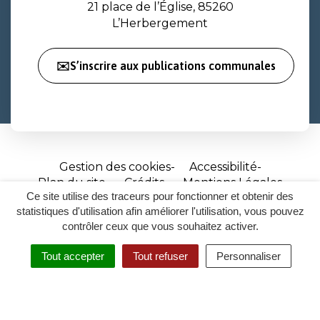
21 place de l’Église, 85260
L’Herbergement
✉️S’inscrire aux publications communales
Gestion des cookies
Accessibilité
Plan du site
Crédits
Mentions Légales
Ce site utilise des traceurs pour fonctionner et obtenir des
Site
statistiques d'utilisation afin améliorer l'utilisation, vous pouvez
réalisé
contrôler ceux que vous souhaitez activer.
par
Tout accepter
Tout refuser
Personnaliser
Inovagora
MENU
RECHERCHER
ACCESSIBILITÉ
(ouverture
dans
un