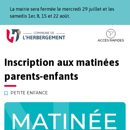
Gestion des traceurs
La mairie sera fermée le mercredi 29 juillet et les
samedis 1er, 8, 15 et 22 août.
Aller
Aller
Aller
à
au
au
la
contenu
pied
ACCÈS RAPIDES
navigation
de
page
Inscription aux matinées
parents-enfants
PETITE ENFANCE