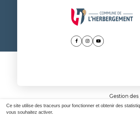
Lien
Lien
Lien
vers
vers
vers
le
le
la
compte
compte
chaîne
Facebook
Instagram
Youtube
Gestion des
Ce site utilise des traceurs pour fonctionner et obtenir des statisti
vous souhaitez activer.