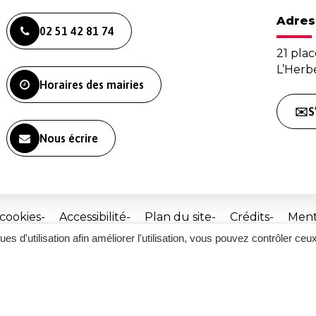
Adres
02 51 42 81 74
21 plac
L’Her
Horaires des mairies
✉️S
Nous écrire
 cookies
Accessibilité
Plan du site
Crédits
Ment
ques d'utilisation afin améliorer l'utilisation, vous pouvez contrôler ceu
Site
réalisé
par
Inovagora
(ouverture