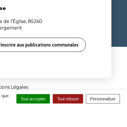
se
e de l’Église, 85260
bergement
’inscrire aux publications communales
ions Légales
x que
Tout accepter
Tout refuser
Personnaliser