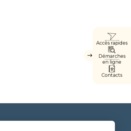
ACCÈ
Accès rapides
DIREC
Démarches
Masquer
les
en ligne
accès
directs
Contacts