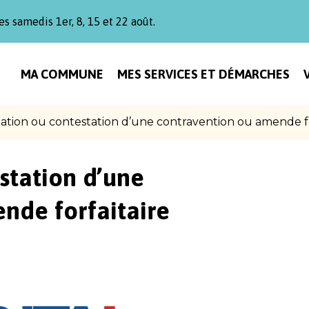
es samedis 1er, 8, 15 et 22 août.
MA COMMUNE
MES SERVICES ET DÉMARCHES
ation ou contestation d’une contravention ou amende fo
station d’une
nde forfaitaire