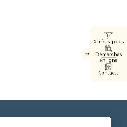
ACCÈ
Accès rapides
DIREC
Démarches
Masquer
les
en ligne
accès
directs
Contacts