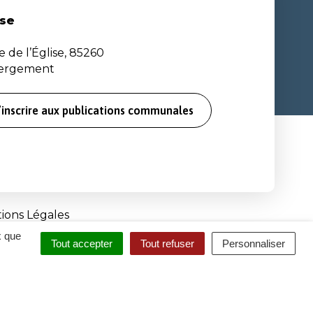
se
e de l’Église, 85260
bergement
’inscrire aux publications communales
ions Légales
x que
Tout accepter
Tout refuser
Personnaliser