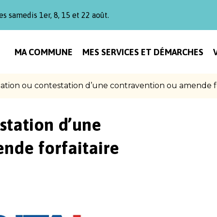
es samedis 1er, 8, 15 et 22 août.
MA COMMUNE
MES SERVICES ET DÉMARCHES
ation ou contestation d’une contravention ou amende fo
station d’une
nde forfaitaire