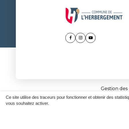
Lien
Lien
Lien
vers
vers
vers
le
le
la
compte
compte
chaîne
Facebook
Instagram
Youtube
Gestion des
Ce site utilise des traceurs pour fonctionner et obtenir des statisti
vous souhaitez activer.