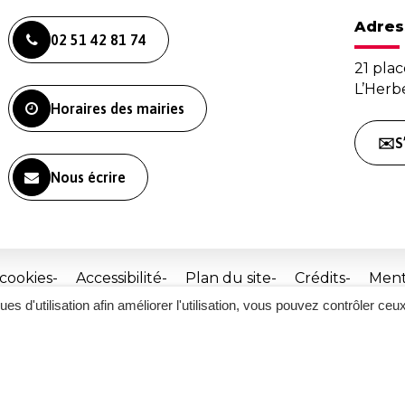
Adres
02 51 42 81 74
21 plac
L’Her
Horaires des mairies
✉️S
Nous écrire
 cookies
Accessibilité
Plan du site
Crédits
Ment
ques d'utilisation afin améliorer l'utilisation, vous pouvez contrôler ceu
Site
réalisé
par
Inovagora
(ouverture