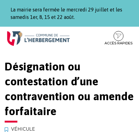
Gestion des traceurs
La mairie sera fermée le mercredi 29 juillet et les
samedis 1er, 8, 15 et 22 août.
Aller
Aller
Aller
à
au
au
la
contenu
pied
ACCÈS RAPIDES
navigation
de
page
Désignation ou
contestation d’une
contravention ou amende
forfaitaire
VÉHICULE