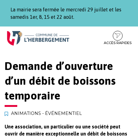
Gestion des traceurs
La mairie sera fermée le mercredi 29 juillet et les
samedis 1er, 8, 15 et 22 août.
Aller
Aller
Aller
à
au
au
la
contenu
pied
ACCÈS RAPIDES
navigation
de
page
Demande d’ouverture
d’un débit de boissons
temporaire
ANIMATIONS - ÉVÉNEMENTIEL
Une association, un particulier ou une société peut
ouvrir de manière exceptionnelle un débit de boissons