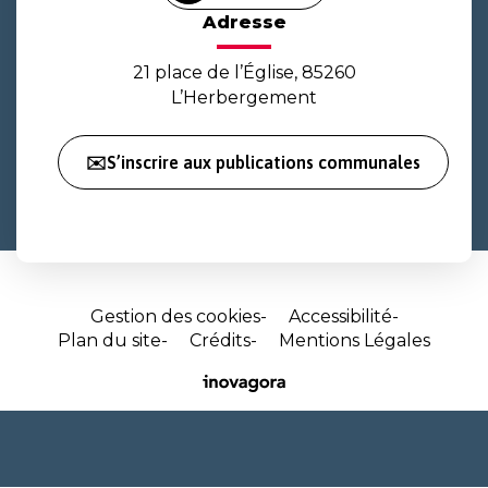
Adresse
21 place de l’Église, 85260
L’Herbergement
✉️S’inscrire aux publications communales
Gestion des cookies
Accessibilité
Plan du site
Crédits
Mentions Légales
Site
réalisé
par
Inovagora
(ouverture