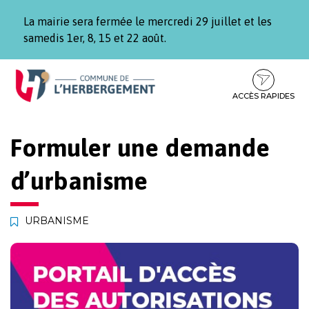
Gestion des traceurs
La mairie sera fermée le mercredi 29 juillet et les
samedis 1er, 8, 15 et 22 août.
Aller
Aller
Aller
à
au
au
la
contenu
pied
ACCÈS RAPIDES
navigation
de
page
Formuler une demande
d’urbanisme
URBANISME