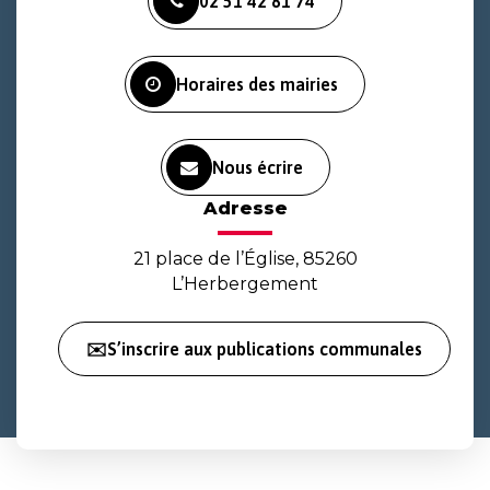
02 51 42 81 74
le
le
la
compte
compte
chaîne
Facebook
Instagram
Youtube
Horaires des mairies
Nous écrire
Adresse
21 place de l’Église, 85260
L’Herbergement
✉️S’inscrire aux publications communales