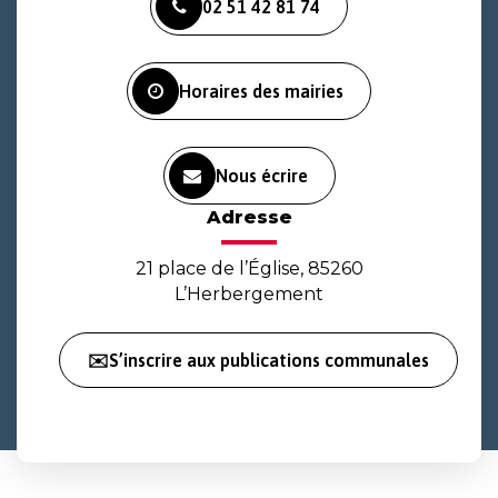
02 51 42 81 74
le
le
la
compte
compte
chaîne
Facebook
Instagram
Youtube
Horaires des mairies
Nous écrire
Adresse
21 place de l’Église, 85260
L’Herbergement
✉️S’inscrire aux publications communales