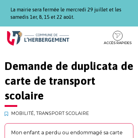
Gestion des traceurs
La mairie sera fermée le mercredi 29 juillet et les
samedis 1er, 8, 15 et 22 août.
Aller
Aller
Aller
à
au
au
la
contenu
pied
ACCÈS RAPIDES
navigation
de
page
Demande de duplicata de
carte de transport
scolaire
MOBILITÉ, TRANSPORT SCOLAIRE
Mon enfant a perdu ou endommagé sa carte