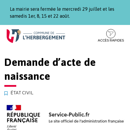
Gestion des traceurs
La mairie sera fermée le mercredi 29 juillet et les
samedis 1er, 8, 15 et 22 août.
Aller
Aller
Aller
à
au
au
la
contenu
pied
ACCÈS RAPIDES
navigation
de
page
Demande d’acte de
naissance
ÉTAT CIVIL