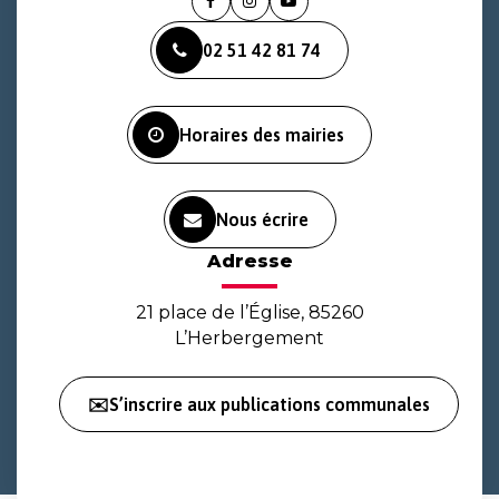
Lien
Lien
Lien
vers
vers
vers
02 51 42 81 74
le
le
la
compte
compte
chaîne
Facebook
Instagram
Youtube
Horaires des mairies
Nous écrire
Adresse
21 place de l’Église, 85260
L’Herbergement
✉️S’inscrire aux publications communales