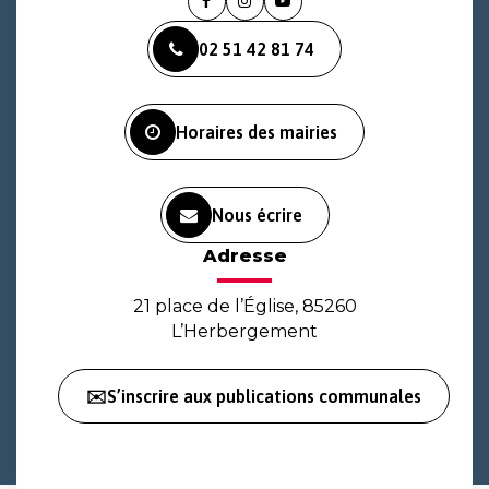
Lien
Lien
Lien
vers
vers
vers
02 51 42 81 74
le
le
la
compte
compte
chaîne
Facebook
Instagram
Youtube
Horaires des mairies
Nous écrire
Adresse
21 place de l’Église, 85260
L’Herbergement
✉️S’inscrire aux publications communales