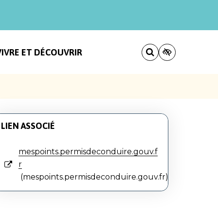
VIVRE ET DÉCOUVRIR
LIEN ASSOCIÉ
mespoints.permisdeconduire.gouv.f
r
mespoints.permisdeconduire.gouv.fr