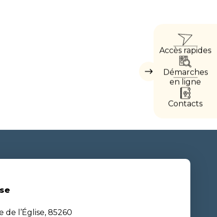
ACCÈ
Accès rapides
DIREC
Démarches
Masquer
les
en ligne
accès
directs
Contacts
se
e de l’Église, 85260