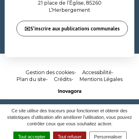
21 place de l’Église, 85260
L’Herbergement
✉️S’inscrire aux publications communales
Gestion des cookies
Accessibilité
Plan du site
Crédits
Mentions Légales
Site
réalisé
par
Ce site utilise des traceurs pour fonctionner et obtenir des
Inovagora
statistiques d'utilisation afin améliorer l'utilisation, vous pouvez
(ouverture
contrôler ceux que vous souhaitez activer.
dans
un
Tout accepter
Tout refuser
Personnaliser
MENU