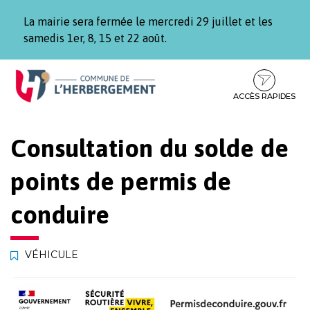
Gestion des traceurs
La mairie sera fermée le mercredi 29 juillet et les
samedis 1er, 8, 15 et 22 août.
Aller
Aller
Aller
à
au
au
la
contenu
pied
ACCÈS RAPIDES
navigation
de
page
Consultation du solde de
points de permis de
conduire
VÉHICULE