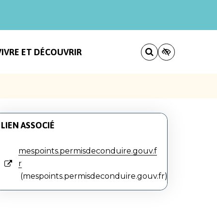
VIVRE ET DÉCOUVRIR
LIEN ASSOCIÉ
mespoints.permisdeconduire.gouv.f
r
mespoints.permisdeconduire.gouv.fr