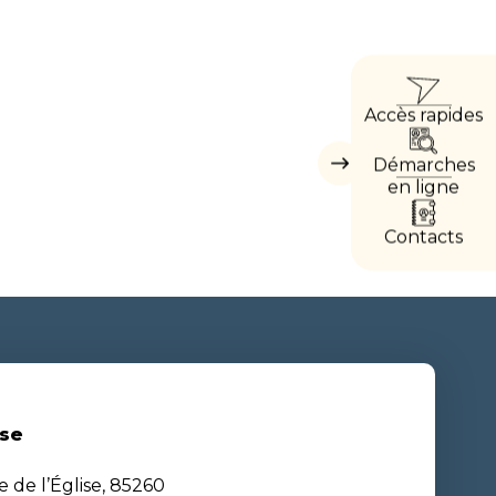
ACCÈ
Accès rapides
DIREC
Démarches
Masquer
les
en ligne
accès
directs
Contacts
se
e de l’Église, 85260