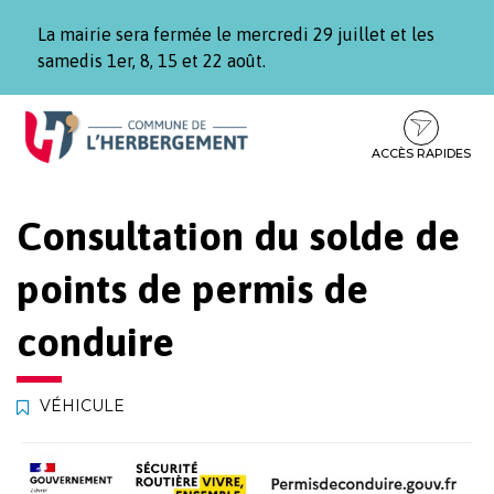
Gestion des traceurs
La mairie sera fermée le mercredi 29 juillet et les
samedis 1er, 8, 15 et 22 août.
Aller
Aller
Aller
à
au
au
la
contenu
pied
ACCÈS RAPIDES
navigation
de
page
Consultation du solde de
points de permis de
conduire
VÉHICULE