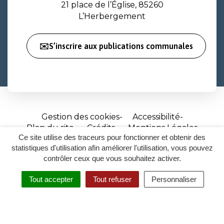
21 place de l’Église, 85260
L’Herbergement
✉️S’inscrire aux publications communales
Gestion des cookies
Accessibilité
Plan du site
Crédits
Mentions Légales
Ce site utilise des traceurs pour fonctionner et obtenir des
Site
statistiques d'utilisation afin améliorer l'utilisation, vous pouvez
réalisé
contrôler ceux que vous souhaitez activer.
par
Tout accepter
Tout refuser
Personnaliser
Inovagora
MENU
RECHERCHER
ACCESSIBILITÉ
(ouverture
dans
un