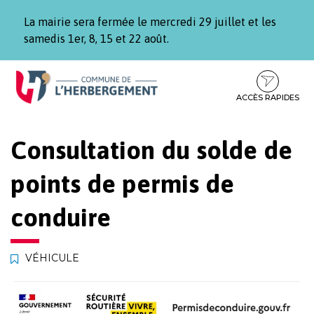
Gestion des traceurs
La mairie sera fermée le mercredi 29 juillet et les
samedis 1er, 8, 15 et 22 août.
Aller
Aller
Aller
à
au
au
la
contenu
pied
ACCÈS RAPIDES
navigation
de
page
Consultation du solde de
points de permis de
conduire
VÉHICULE