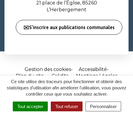
21 place de l’Église, 85260
L’Herbergement
✉️S’inscrire aux publications communales
Gestion des cookies
Accessibilité
Plan du site
Crédits
Mentions Légales
Ce site utilise des traceurs pour fonctionner et obtenir des
Site
statistiques d'utilisation afin améliorer l'utilisation, vous pouvez
réalisé
contrôler ceux que vous souhaitez activer.
par
Tout accepter
Tout refuser
Personnaliser
Inovagora
MENU
RECHERCHER
ACCESSIBILITÉ
(ouverture
dans
un