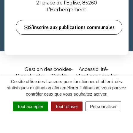
21 place de l’Église, 85260
L’Herbergement
✉️S’inscrire aux publications communales
Gestion des cookies
Accessibilité
Plan du site
Crédits
Mentions Légales
Ce site utilise des traceurs pour fonctionner et obtenir des
Site
statistiques d'utilisation afin améliorer l'utilisation, vous pouvez
réalisé
contrôler ceux que vous souhaitez activer.
par
Tout accepter
Tout refuser
Personnaliser
Inovagora
MENU
RECHERCHER
ACCESSIBILITÉ
(ouverture
dans
un