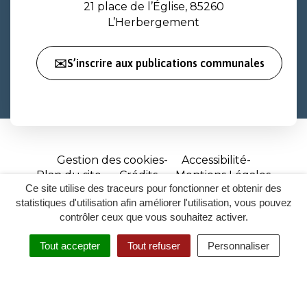
21 place de l’Église, 85260
L’Herbergement
✉️S’inscrire aux publications communales
Gestion des cookies
Accessibilité
Plan du site
Crédits
Mentions Légales
Ce site utilise des traceurs pour fonctionner et obtenir des
Site
statistiques d'utilisation afin améliorer l'utilisation, vous pouvez
réalisé
contrôler ceux que vous souhaitez activer.
par
Tout accepter
Tout refuser
Personnaliser
Inovagora
MENU
RECHERCHER
ACCESSIBILITÉ
(ouverture
dans
un