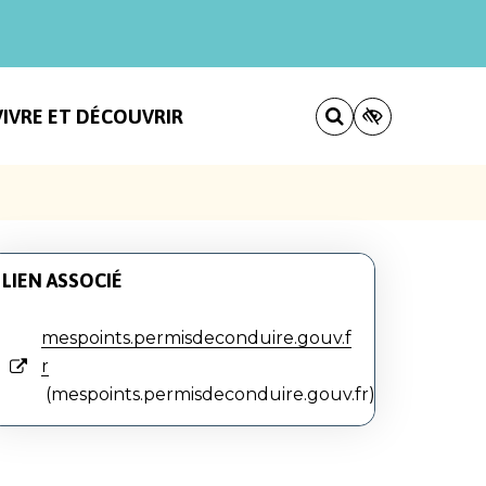
VIVRE ET DÉCOUVRIR
LIEN ASSOCIÉ
mespoints.permisdeconduire.gouv.f
r
mespoints.permisdeconduire.gouv.fr