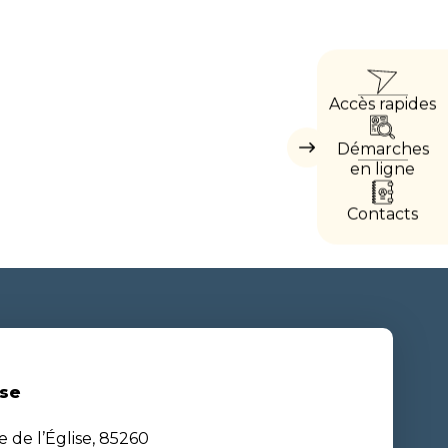
ACCÈ
Accès rapides
DIREC
Démarches
Masquer
les
en ligne
accès
directs
Contacts
se
e de l’Église, 85260