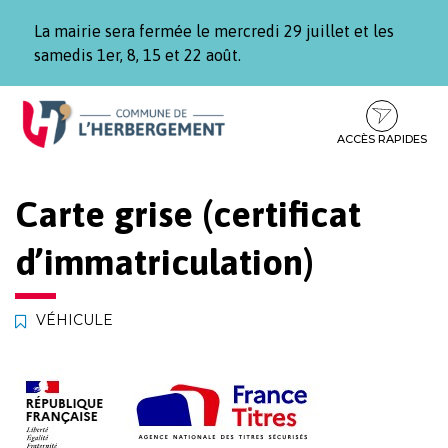
Gestion des traceurs
La mairie sera fermée le mercredi 29 juillet et les
samedis 1er, 8, 15 et 22 août.
Aller
Aller
Aller
à
au
au
la
contenu
pied
ACCÈS RAPIDES
navigation
de
page
Carte grise (certificat
d’immatriculation)
VÉHICULE