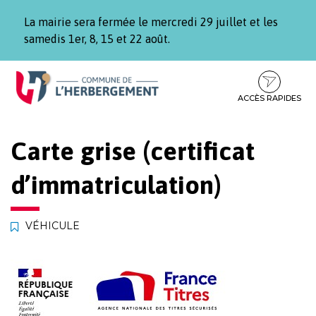
Gestion des traceurs
La mairie sera fermée le mercredi 29 juillet et les
samedis 1er, 8, 15 et 22 août.
Aller
Aller
Aller
à
au
au
la
contenu
pied
ACCÈS RAPIDES
navigation
de
page
Carte grise (certificat
d’immatriculation)
VÉHICULE