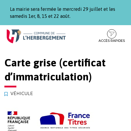
Gestion des traceurs
La mairie sera fermée le mercredi 29 juillet et les
samedis 1er, 8, 15 et 22 août.
Aller
Aller
Aller
à
au
au
la
contenu
pied
ACCÈS RAPIDES
navigation
de
page
Carte grise (certificat
d’immatriculation)
VÉHICULE