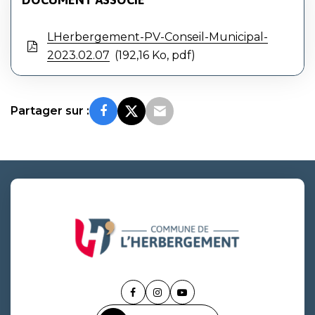
LHerbergement-PV-Conseil-Municipal-
2023.02.07
192,16 Ko, pdf
Partager sur :
Lien
Lien
Lien
vers
vers
vers