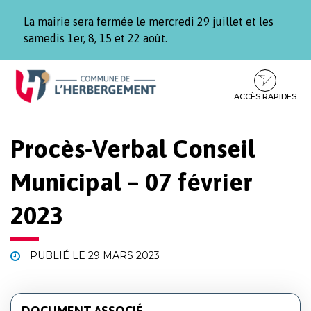
Gestion des traceurs
La mairie sera fermée le mercredi 29 juillet et les
samedis 1er, 8, 15 et 22 août.
Aller
Aller
Aller
à
au
au
la
contenu
pied
ACCÈS RAPIDES
navigation
de
page
Procès-Verbal Conseil
Municipal – 07 février
2023
PUBLIÉ LE
29 MARS 2023
DOCUMENT ASSOCIÉ