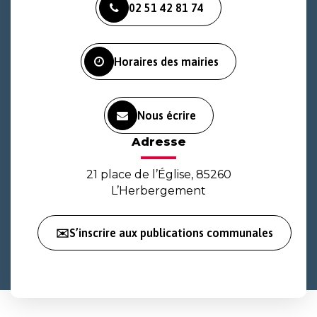
02 51 42 81 74
le
le
la
compte
compte
chaîne
Facebook
Instagram
Youtube
Horaires des mairies
Nous écrire
Adresse
21 place de l’Église, 85260
L’Herbergement
✉️S’inscrire aux publications communales