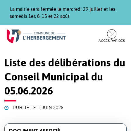
Gestion des traceurs
La mairie sera fermée le mercredi 29 juillet et les
samedis 1er, 8, 15 et 22 août.
Aller
Aller
Aller
à
au
au
la
contenu
pied
ACCÈS RAPIDES
navigation
de
page
Liste des délibérations du
Conseil Municipal du
05.06.2026
PUBLIÉ LE
11 JUIN 2026
DOCUMENT ASSOCIÉ