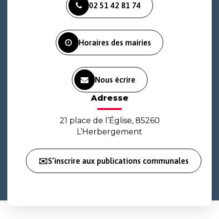
02 51 42 81 74
le
le
la
compte
compte
chaîne
Facebook
Instagram
Youtube
Horaires des mairies
Nous écrire
Adresse
21 place de l’Église, 85260
L’Herbergement
✉️S’inscrire aux publications communales