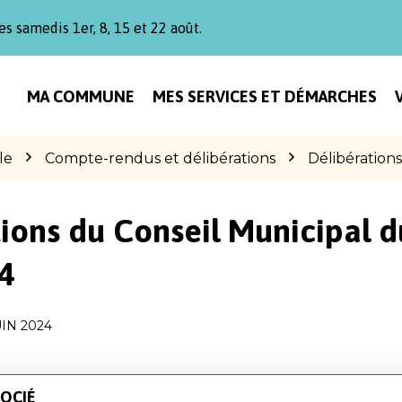
es samedis 1er, 8, 15 et 22 août.
MA COMMUNE
MES SERVICES ET DÉMARCHES
le
Compte-rendus et délibérations
Délibération
ions du Conseil Municipal d
4
UIN 2024
OCIÉ