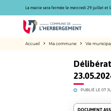
Gestion des traceurs
La mairie sera fermée le mercredi 29 juillet et l
Aller
Aller
Aller
à
au
au
la
contenu
pied
navigation
de
page
Accueil
Ma commune
Vie municipa
Délibérat
23.05.202
PUBLIÉ LE
07 J
DOCUMENT ASS