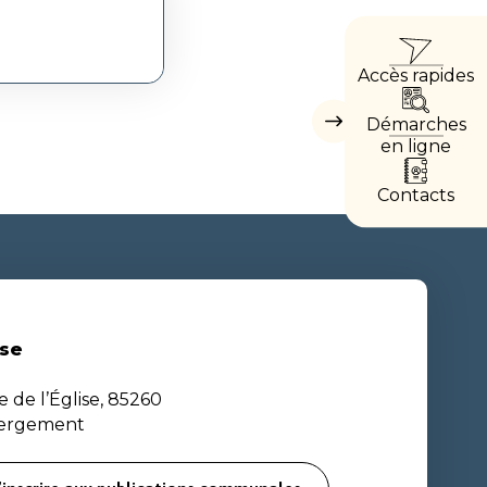
ACCÈ
Accès rapides
DIREC
Démarches
Masquer
les
en ligne
accès
directs
Contacts
se
e de l’Église, 85260
bergement