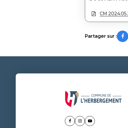
CM 2024.05.2
Partager sur :
Lien
Lien
Lien