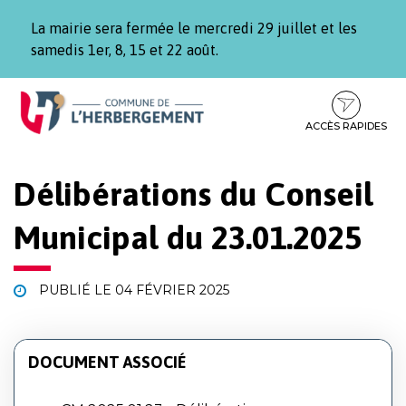
Gestion des traceurs
La mairie sera fermée le mercredi 29 juillet et les
samedis 1er, 8, 15 et 22 août.
Aller
Aller
Aller
à
au
au
la
contenu
pied
ACCÈS RAPIDES
navigation
de
page
Délibérations du Conseil
Municipal du 23.01.2025
PUBLIÉ LE
04 FÉVRIER 2025
DOCUMENT ASSOCIÉ