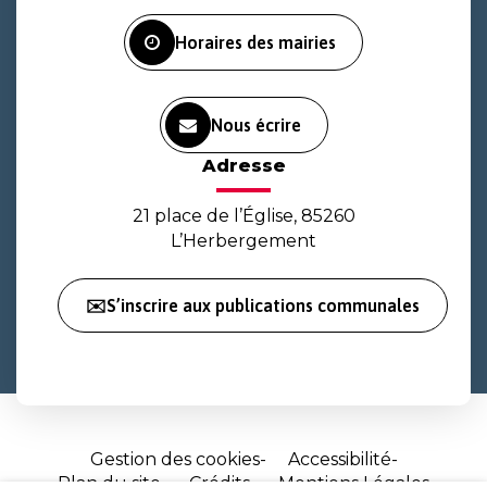
Facebook
Instagram
Youtube
Horaires des mairies
Nous écrire
Adresse
21 place de l’Église, 85260
L’Herbergement
✉️S’inscrire aux publications communales
Gestion des cookies
Accessibilité
Plan du site
Crédits
Mentions Légales