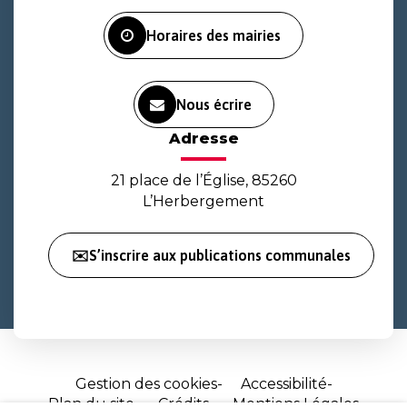
Facebook
Instagram
Youtube
Horaires des mairies
Nous écrire
Adresse
21 place de l’Église, 85260
L’Herbergement
✉️S’inscrire aux publications communales
Gestion des cookies
Accessibilité
Plan du site
Crédits
Mentions Légales