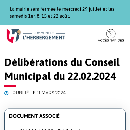
Gestion des traceurs
La mairie sera fermée le mercredi 29 juillet et les
samedis 1er, 8, 15 et 22 août.
Aller
Aller
Aller
à
au
au
la
contenu
pied
ACCÈS RAPIDES
navigation
de
page
Délibérations du Conseil
Municipal du 22.02.2024
PUBLIÉ LE
11 MARS 2024
DOCUMENT ASSOCIÉ